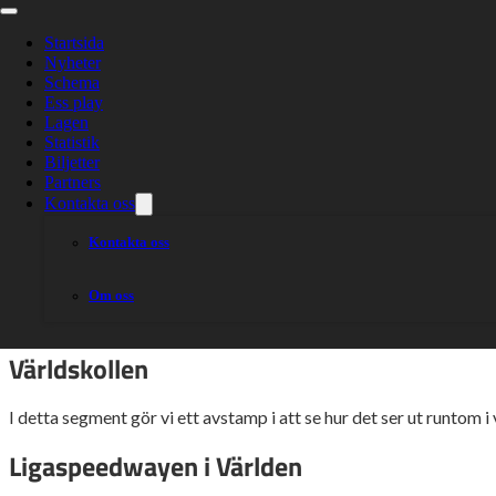
Världskollen: D
premiärer
Startsida
Nyheter
Schema
Ess play
Lagen
Statistik
Biljetter
Partners
Det närmar sig inte bara speedwaysäsong i Sverige. Utan a
Kontakta oss
Kontakta oss
Den svenska säsongen genom BAUHAUS-ligan startar tisdagen den 
Om oss
Dessutom så tjuvstartar Allsvenskan den 18 maj, innan det är en
Världskollen
I detta segment gör vi ett avstamp i att se hur det ser ut runtom i
Ligaspeedwayen i Världen