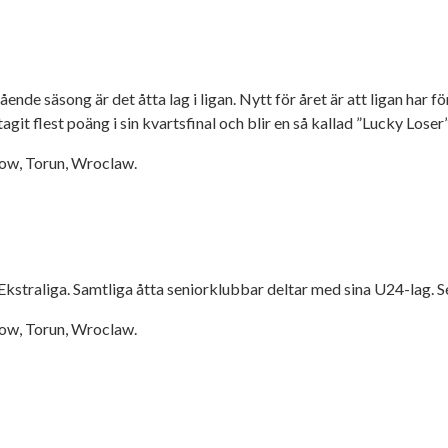
ende säsong är det åtta lag i ligan. Nytt för året är att ligan har f
 tagit flest poäng i sin kvartsfinal och blir en så kallad ”Lucky Loser”
ow, Torun, Wroclaw.
straliga. Samtliga åtta seniorklubbar deltar med sina U24-lag. Ser
ow, Torun, Wroclaw.