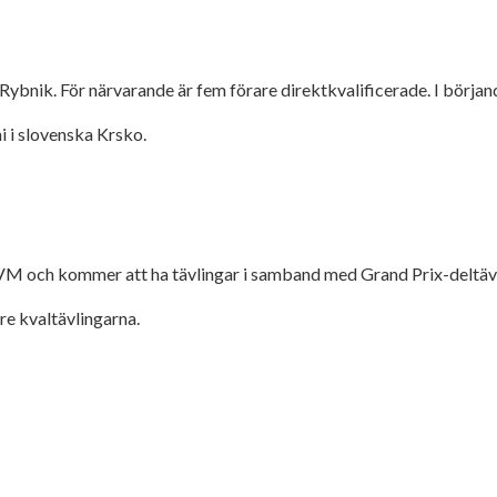
 Rybnik. För närvarande är fem förare direktkvalificerade. I börj
i i slovenska Krsko.
-VM och kommer att ha tävlingar i samband med Grand Prix-deltävl
re kvaltävlingarna.