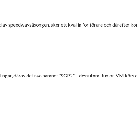
and av speedwaysäsongen, sker ett kval in för förare och därefter 
ingar, därav det nya namnet ”SGP2” – dessutom. Junior-VM körs öv