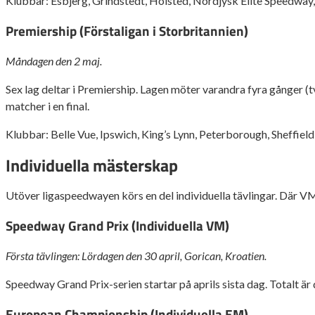
Klubbar: Esbjerg, Grindstedt, Holsted, Nordjysk Elite Speedway, 
Premiership (Förstaligan i Storbritannien)
Måndagen den 2 maj.
Sex lag deltar i Premiership. Lagen möter varandra fyra gånger (t
matcher i en final.
Klubbar: Belle Vue, Ipswich, King’s Lynn, Peterborough, Sheffie
Individuella mästerskap
Utöver ligaspeedwayen körs en del individuella tävlingar. Där V
Speedway Grand Prix (Individuella VM)
Första tävlingen: Lördagen den 30 april, Gorican, Kroatien.
Speedway Grand Prix-serien startar på aprils sista dag. Totalt är d
European Championship (Individuella EM)