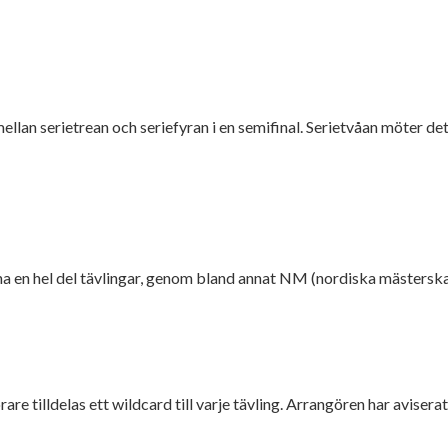
llan serietrean och seriefyran i en semifinal. Serietvåan möter det
rna en hel del tävlingar, genom bland annat NM (nordiska mästersk
 tilldelas ett wildcard till varje tävling. Arrangören har aviserat a