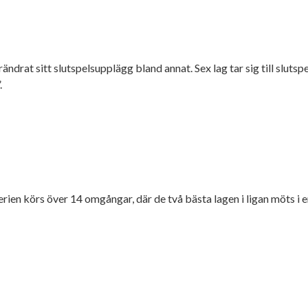
örändrat sitt slutspelsupplägg bland annat. Sex lag tar sig till slut
.
ien körs över 14 omgångar, där de två bästa lagen i ligan möts i en