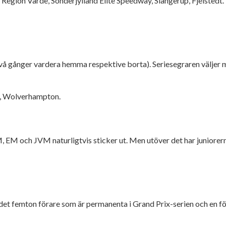
Region Varde, Sonderjylland Elite Speedway, Slangerup, Fjelstedt.
vå gånger vardera hemma respektive borta). Seriesegraren väljer me
ld, Wolverhampton.
M, EM och JVM naturligtvis sticker ut. Men utöver det har juniore
et femton förare som är permanenta i Grand Prix-serien och en förare