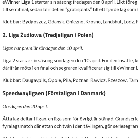
eWinner Liga 1 startar sin säsong fredagen den 8 april. Likt föregå
till semifinal, sedan blir det en ”gratisplats” till ett fjärde lag s
Klubbar: Bydgoszcz, Gdansk, Gniezno, Krosno, Landshut, Lodz, R
2. Liga Żużlowa (Tredjeligan i Polen)
Ligan har premiär söndagen den 10 april.
Liga 2 startar sin säsong söndagen den 10 april. För den insatte, 
därifrån möts i en final och segraren kvalificerar sig till eWinner L
Klubbar: Daugavpils, Opole, Pila, Poznan, Rawicz, Rzeszow, Tar
Speedwayligaen (Förstaligan i Danmark)
Onsdagen den 20 april.
Åtta lag deltar i ligan, en liga som för övrigt är stängd. Grundseri
fyralagsmatch där ettan och tvån i den tävlingen, gör seriesegrar