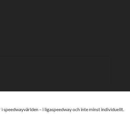
 den individuella säsongen igång om lite mer än en månad me
a den femte maj, avslutar den inledande veckan.
år i speedwayvärlden – i ligaspeedway och inte minst individuellt.