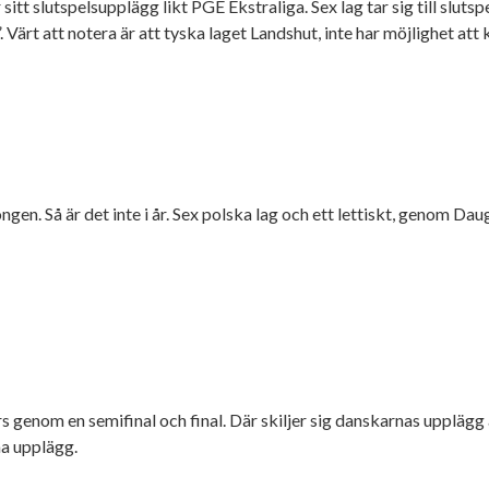
r sitt slutspelsupplägg likt PGE Ekstraliga. Sex lag tar sig till slu
r”. Värt att notera är att tyska laget Landshut, inte har möjlighet att
gen. Så är det inte i år. Sex polska lag och ett lettiskt, genom Dau
 genom en semifinal och final. Där skiljer sig danskarnas upplägg anno
ma upplägg.