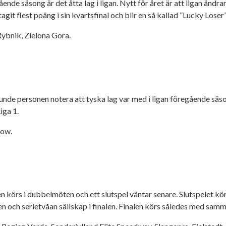
ende säsong är det åtta lag i ligan. Nytt för året är att ligan ändra
om tagit flest poäng i sin kvartsfinal och blir en så kallad ”Lucky Lose
ybnik, Zielona Gora.
kunde personen notera att tyska lag var med i ligan föregående säson
iga 1.
now.
en körs i dubbelmöten och ett slutspel väntar senare. Slutspelet körs
en och serietvåan sällskap i finalen. Finalen körs således med sam