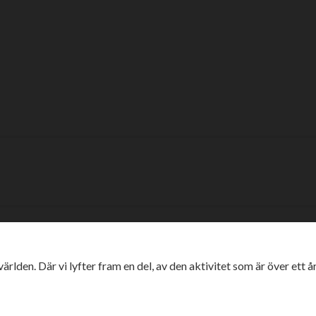
et närmar sig
ndra ligor i världen startar säsongen snart – dessutom drar
tredje maj med fyra matcher. Ett möte på torsdagen, det vill säg
 full omgång (genom omgång två) som körs den 1 juni.
 världen. Där vi lyfter fram en del, av den aktivitet som är över ett 