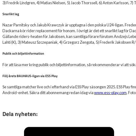
3) Fredrik Lindgren, 4) Matias Nielsen, 5) Jacob Thorssell, 6) Anton Karlsson, 7
Snarlikt lag
Nazar Parnitsky och Jakub Krawczyk är upptagna i den polska U24-ligan. Freder
Dackarna kör rider replacement för honom. I övrigt är det ett snarlikt lag för
Gällande riders-heaten för Jakobsen, kan samtliga förare förutom Andzejs Lebe
Lahti (K), 3) Mateusz Szczepaniak, 4) Grzegorz Zengota, 5) Frederik Jakobsen R
Publik och biljettinformation
För att läsa mer kring publik och biljettinformation, så rekommenderar vi att 
Följ årets BAUHAUS-ligan via ESS Play
Se samtliga matcher live och i efterhand via ESS Play säsongen 2025. ESS Play fin
Android-enhet. Säkra ditt abonnemang redan idag via
www.ess-play.com
. Fot
Dela nyheten: