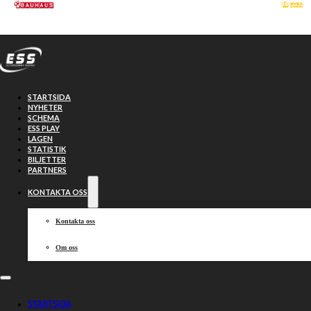
Hoppa till huvudinnehåll
Hoppa till sidfot
STARTSIDA
NYHETER
SCHEMA
ESS PLAY
LAGEN
STATISTIK
BILJETTER
PARTNERS
KONTAKTA OSS
Kontakta oss
Om oss
Västervik leder i
STARTSIDA