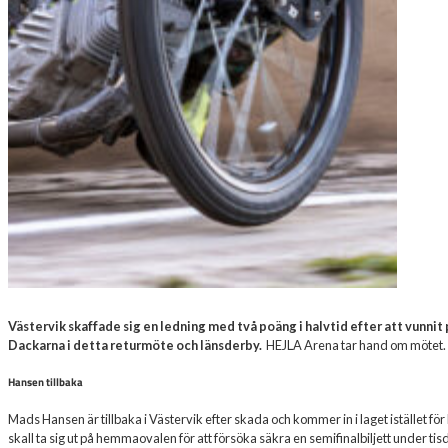
Västervik skaffade sig en ledning med två poäng i halvtid efter att vunnit 
Dackarna i detta returmöte och länsderby.
HEJLA Arena tar hand om mötet.
Hansen tillbaka
Mads Hansen är tillbaka i Västervik efter skada och kommer in i laget istället för
skall ta sig ut på hemmaovalen för att försöka säkra en semifinalbiljett under ti