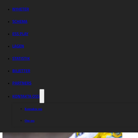
halvtid – nytt
länsderby
NYHETER
SCHEMA
ESS PLAY
LAGEN
STATISTIK
BILJETTER
PARTNERS
KONTAKTA OSS
Kontakta oss
Om oss