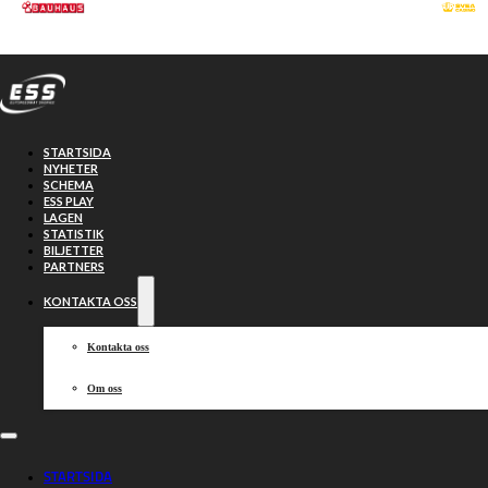
Hoppa till huvudinnehåll
Hoppa till sidfot
STARTSIDA
NYHETER
SCHEMA
ESS PLAY
LAGEN
STATISTIK
BILJETTER
PARTNERS
KONTAKTA OSS
Kontakta oss
Om oss
Västervik
STARTSIDA