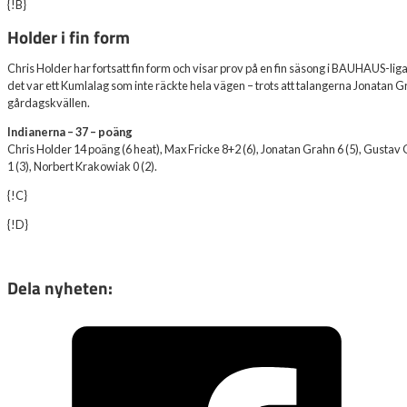
{!B}
Holder i fin form
Chris Holder har fortsatt fin form och visar prov på en fin säsong i BAUHAUS-lig
det var ett Kumlalag som inte räckte hela vägen – trots att talangerna Jonatan 
gårdagskvällen.
Indianerna – 37 – poäng
Chris Holder 14 poäng (6 heat), Max Fricke 8+2 (6), Jonatan Grahn 6 (5), Gustav G
1 (3), Norbert Krakowiak 0 (2).
{!C}
{!D}
Dela nyheten: