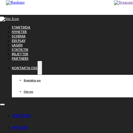
Hoppa till huvudinnehåll
Hoppa till sidfot
STARTSIDA
NYHETER
SCHEMA
ESS PLAY
LAGEN
STATISTIK
BILJETTER
PARTNERS
KONTAKTA OSS
Kontakta oss
Om oss
Västervik
STARTSIDA
NYHETER