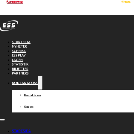
Hoppa till huvudinnehåll
Hoppa till sidfot
STARTSIDA
NYHETER
SCHEMA
ESS PLAY
LAGEN
STATISTIK
BILJETTER
PARTNERS
KONTAKTA OSS
Kontakta oss
Om oss
Västervik
STARTSIDA