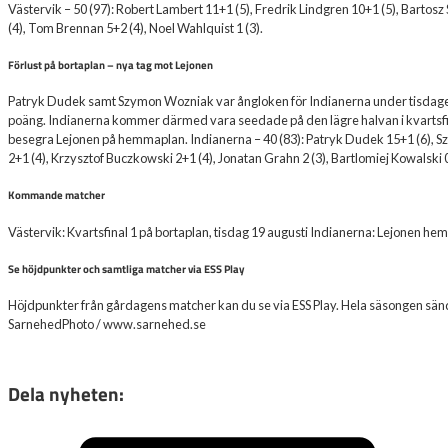
Västervik – 50 (97): Robert Lambert 11+1 (5), Fredrik Lindgren 10+1 (5), Bartosz 
(4), Tom Brennan 5+2 (4), Noel Wahlquist 1 (3).
Förlust på bortaplan – nya tag mot Lejonen
Patryk Dudek samt Szymon Wozniak var ångloken för Indianerna under tisdagens 
poäng. Indianerna kommer därmed vara seedade på den lägre halvan i kvartsfi
besegra Lejonen på hemmaplan. Indianerna – 40 (83): Patryk Dudek 15+1 (6), Sz
2+1 (4), Krzysztof Buczkowski 2+1 (4), Jonatan Grahn 2 (3), Bartlomiej Kowalski 0
Kommande matcher
Västervik: Kvartsfinal 1 på bortaplan, tisdag 19 augusti Indianerna: Lejonen h
Se höjdpunkter och samtliga matcher via ESS Play
Höjdpunkter från gårdagens matcher kan du se via ESS Play. Hela säsongen sänds v
SarnehedPhoto / www.sarnehed.se
Dela nyheten: