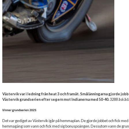
Västervik var i ledning från heat 3 och framåt. Smålänningarna gjorde job
Västervik grundserien efter segern mot Indianerna med 50-40.
3288 åskådar
Vinner grundserien 2025
Det var gediget av Västervik igår på hemmaplan. De gjorde jobbet och fick med 
hemmagäng som vann och fick med sig bonuspoängen. Dessutom vann de grundse