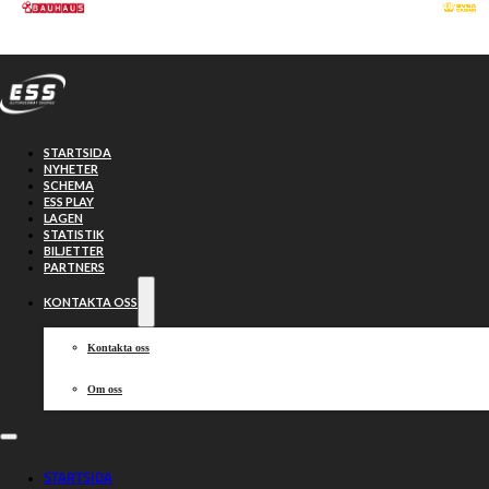
Hoppa till huvudinnehåll
Hoppa till sidfot
STARTSIDA
NYHETER
SCHEMA
ESS PLAY
LAGEN
STATISTIK
BILJETTER
PARTNERS
KONTAKTA OSS
Kontakta oss
Om oss
Västervik vann
STARTSIDA