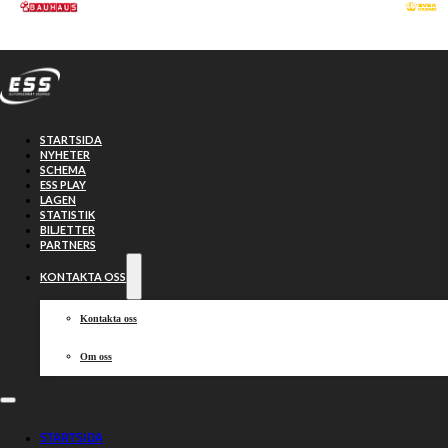
Hoppa till huvudinnehåll
Hoppa till sidfot
STARTSIDA
NYHETER
SCHEMA
ESS PLAY
LAGEN
STATISTIK
BILJETTER
PARTNERS
KONTAKTA OSS
Kontakta oss
Om oss
Västervik vann
STARTSIDA