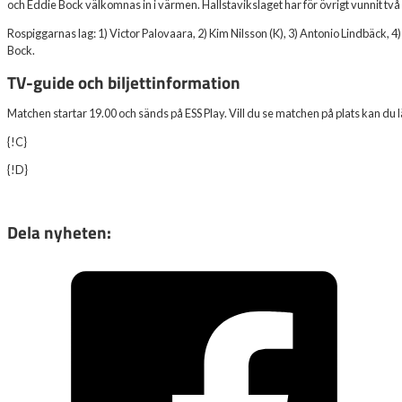
och Eddie Bock välkomnas in i värmen. Hallstavikslaget har för övrigt vunnit 
Rospiggarnas lag: 1) Victor Palovaara, 2) Kim Nilsson (K), 3) Antonio Lindbäck, 4
Bock.
TV-guide och biljettinformation
Matchen startar 19.00 och sänds på ESS Play. Vill du se matchen på plats kan du l
{!C}
{!D}
Dela nyheten: