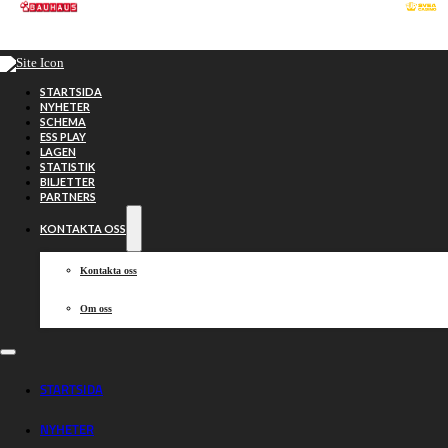
Hoppa till huvudinnehåll
Hoppa till sidfot
STARTSIDA
NYHETER
SCHEMA
ESS PLAY
LAGEN
STATISTIK
BILJETTER
PARTNERS
KONTAKTA OSS
Kontakta oss
Om oss
Västervik vill
STARTSIDA
NYHETER