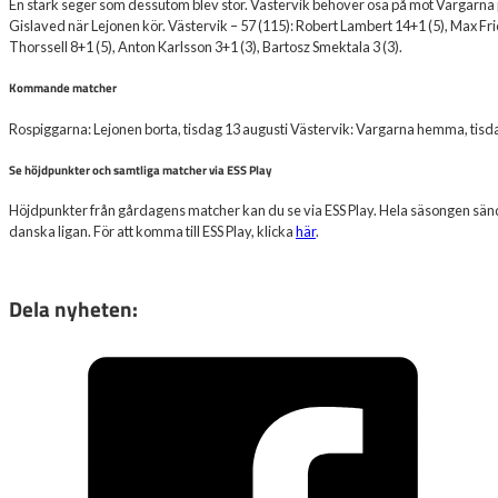
En stark seger som dessutom blev stor. Västervik behöver ösa på mot Vargarna 
Gislaved när Lejonen kör. Västervik – 57 (115): Robert Lambert 14+1 (5), Max Fri
Thorssell 8+1 (5), Anton Karlsson 3+1 (3), Bartosz Smektala 3 (3).
Kommande matcher
Rospiggarna: Lejonen borta, tisdag 13 augusti Västervik: Vargarna hemma, tisd
Se höjdpunkter och samtliga matcher via ESS Play
Höjdpunkter från gårdagens matcher kan du se via ESS Play. Hela säsongen sänds
danska ligan. För att komma till ESS Play, klicka
här
.
Dela nyheten: