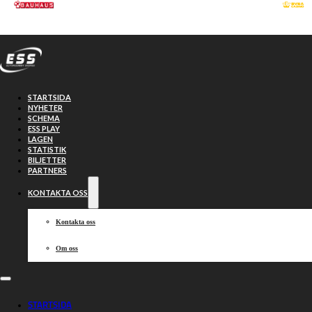
Hoppa till huvudinnehåll
Hoppa till sidfot
STARTSIDA
NYHETER
SCHEMA
ESS PLAY
LAGEN
STATISTIK
BILJETTER
PARTNERS
KONTAKTA OSS
Kontakta oss
Om oss
Västervik visade
STARTSIDA