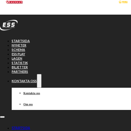
Hoppa till huvudinnehåll
Hoppa till sidfot
STARTSIDA
NYHETER
SCHEMA
ESS PLAY
LAGEN
STATISTIK
BILJETTER
PARTNERS
KONTAKTA OSS
Kontakta oss
Om oss
Veckans stjärnor:
STARTSIDA