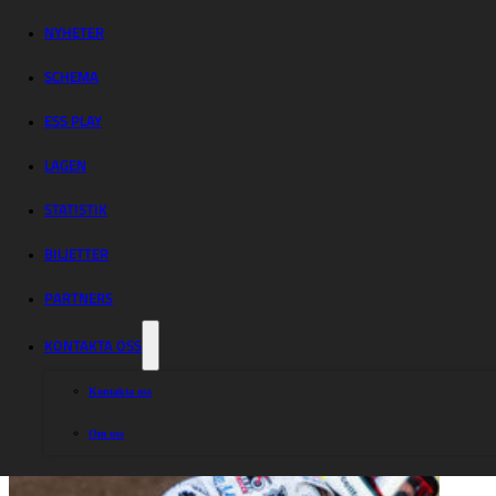
Dackarna –
Rospiggarna tog
NYHETER
SCHEMA
bonusen
ESS PLAY
LAGEN
STATISTIK
BILJETTER
PARTNERS
KONTAKTA OSS
Kontakta oss
Om oss