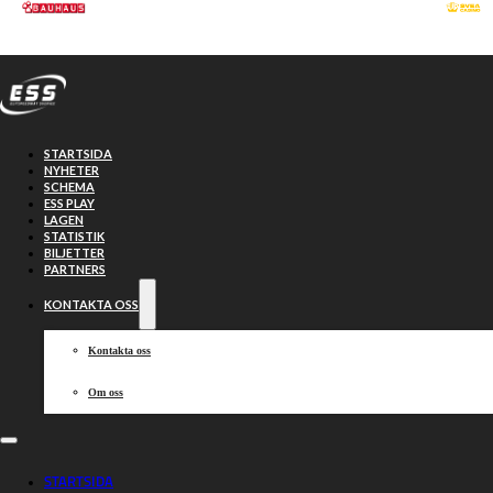
Hoppa till huvudinnehåll
Hoppa till sidfot
STARTSIDA
NYHETER
SCHEMA
ESS PLAY
LAGEN
STATISTIK
BILJETTER
PARTNERS
KONTAKTA OSS
Kontakta oss
Om oss
Viktig seger för
STARTSIDA