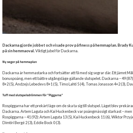
Dackarna gjorde jobbet och visade prov på finess på hemmaplan. Brady K
på sin hemmaoval.
Viktigt jubel för Dackarna.
Ny seger på hemmaplan
Dackarna är hemmastarka och fortsätter att få med sig segrar där. Ett jämnt Målil
bonuspoäng, men ett bättre utgångsläge gällande slutspelet. Dackarna – 49 (87)
8+2 (5), Andzejs Lebedevs 8+1 (5), Timo Lahti 5 (4), Tomas Jonasson 4+2 (3), Dav
Tuff med slutspelsdrömmen för ”Piggarna”
Rospiggarna har ett prekärt läge om de ska ta sig till slutspel. Läget blev prek
Dackarna. Artem Laguta och Kai Huckenbeck var poängmässigt starkast – men 
Rospiggarna – 41 (92): Artem Laguta 13 (5), Kai Huckenbeck 11 (6), Wiktor Przyje
Dimtiri Bergé 2 (3), Eddie Bock 0 (3).