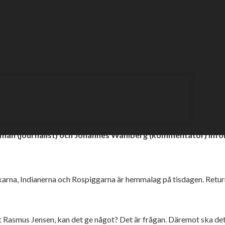
 ”Varje
olman (journalist) och Johannes Wahlberg (kommentator) infö
arna, Indianerna och Rospiggarna är hemmalag på tisdagen. Retu
mus Jensen, kan det ge något? Det är frågan. Däremot ska det bli k