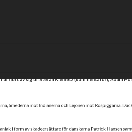
kvartsfinalerna:
t viktigt”
m har hört av sig till Stefan Klemetz (kommentator), Adam H
arna, Smederna mot Indianerna och Lejonen mot Rospiggarna. Dack
ak i form av skadeersättare för danskarna Patrick Hansen samt Ras