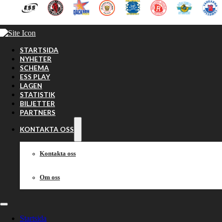
Hoppa till huvudinnehåll
Hoppa till sidfot
STARTSIDA
NYHETER
SCHEMA
ESS PLAY
LAGEN
STATISTIK
BILJETTER
PARTNERS
KONTAKTA OSS
Kontakta oss
Om oss
Startsida