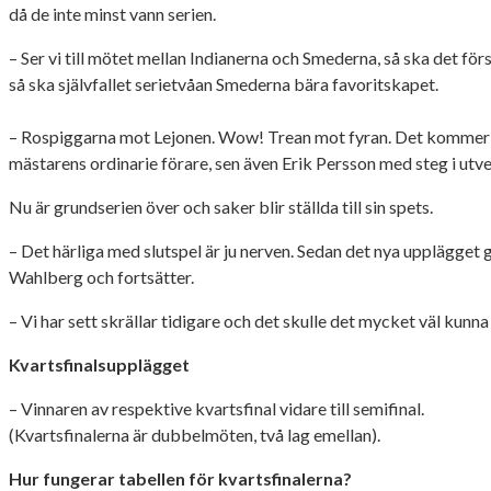
då de inte minst vann serien.
– Ser vi till mötet mellan Indianerna och Smederna, så ska det för
så ska självfallet serietvåan Smederna bära favoritskapet.
– Rospiggarna mot Lejonen. Wow! Trean mot fyran. Det kommer bli 
mästarens ordinarie förare, sen även Erik Persson med steg i u
Nu är grundserien över och saker blir ställda till sin spets.
– Det härliga med slutspel är ju nerven. Sedan det nya upplägget gö
Wahlberg och fortsätter.
– Vi har sett skrällar tidigare och det skulle det mycket väl kunn
Kvartsfinalsupplägget
– Vinnaren av respektive kvartsfinal vidare till semifinal.
(Kvartsfinalerna är dubbelmöten, två lag emellan).
Hur fungerar tabellen för kvartsfinalerna?