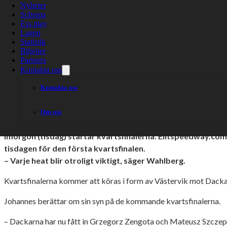
Wahlberg inför 
Nyheter
Schema
heat blir otrolig
Ess play
Lagen
Statistik
Biljetter
Partners
Kontakta oss
Kontakta oss
Om oss
Imorgon (tisdag) startar kvartsfinalerna. Elitspeedway.co
tisdagen för den första kvartsfinalen.
– Varje heat blir otroligt viktigt, säger Wahlberg.
Kvartsfinalerna kommer att köras i form av Västervik mot Dack
Johannes berättar om sin syn på de kommande kvartsfinalerna.
– Dackarna har nu fått in Grzegorz Zengota och Mateusz Szczepani