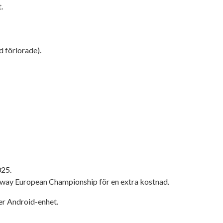
.
 förlorade).
025.
eedway European Championship för en extra kostnad.
ler Android-enhet.