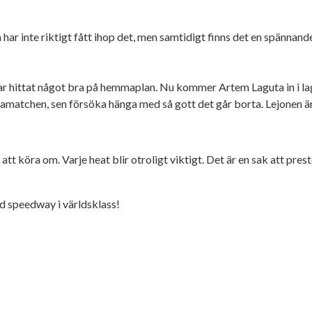
a har inte riktigt fått ihop det, men samtidigt finns det en spännand
r hittat något bra på hemmaplan. Nu kommer Artem Laguta in i laget
atchen, sen försöka hänga med så gott det går borta. Lejonen är 
att köra om. Varje heat blir otroligt viktigt. Det är en sak att pres
ed speedway i världsklass!