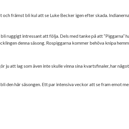
st och främst bli kul att se Luke Becker igen efter skada. Indianern
ruggigt intressant att följa. Dels med tanke på att “Piggarna” ha
tvecklingen denna säsong. Rospiggarna kommer behöva knipa hemmam
r ju att lag som även inte skulle vinna sina kvartsfinaler, har något 
a bli den här säsongen. Ett par intensiva veckor att se fram emot m