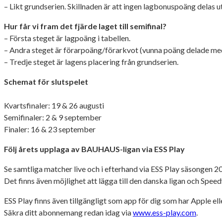
– Likt grundserien. Skillnaden är att ingen lagbonuspoäng delas ut
Hur får vi fram det fjärde laget till semifinal?
– Första steget är lagpoäng i tabellen.
– Andra steget är förarpoäng/förarkvot (vunna poäng delade med
– Tredje steget är lagens placering från grundserien.
Schemat för slutspelet
Kvartsfinaler: 19 & 26 augusti
Semifinaler: 2 & 9 september
Finaler: 16 & 23 september
Följ årets upplaga av BAUHAUS-ligan via ESS Play
Se samtliga matcher live och i efterhand via ESS Play säsongen 2
Det finns även möjlighet att lägga till den danska ligan och Sp
ESS Play finns även tillgängligt som app för dig som har Apple el
Säkra ditt abonnemang redan idag via
www.ess-play.com
.